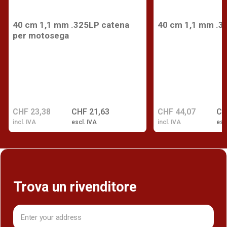
40 cm 1,1 mm .325LP catena
40 cm 1,1 mm .3
per motosega
CHF 23,38
CHF 21,63
CHF 44,07
CH
incl. IVA
escl. IVA
incl. IVA
esc
Trova un rivenditore