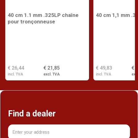
40 cm 1.1 mm .325LP chaîne
40 cm 1,1 mm .3
pour tronçonneuse
€ 26,44
€ 21,85
€ 49,83
€ 
incl. TVA
excl. TVA
incl. TVA
exc
Find a dealer