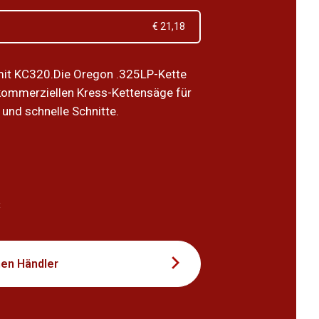
€ 21,18
mit KC320.Die Oregon .325LP-Kette
 kommerziellen Kress-Kettensäge für
 und schnelle Schnitte.
5
t
nen Händler