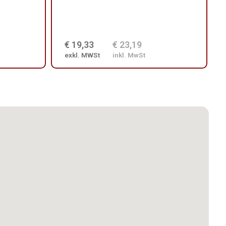
€ 19,33
€ 23,19
exkl. MWSt
inkl. MwSt