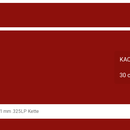
KAC
30 
,1 mm .325LP Kette