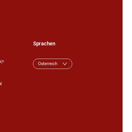
Sprachen
K
n
Osterreich
l