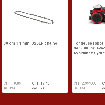
30 cm 1,1 mm .325LP chaîne
Tondeuse roboti
de 5 000 m² ave
Avoidance Syst
CHF 18,89
CHF 17,47
CHF 2.999,00
C
incl. TVA
excl. TVA
incl. TVA
ex