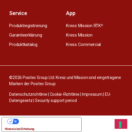
Service
App
Produktregistrierung
Kress Mission RTK
n
Garantieerklärung
Kress Mission
Produktkatalog
Kress Commercial
©2026 Positec Group Ltd. Kress und Mission sind eingetragene
Marken der Positec Group.
Datenschutzrichtlinie
|
Cookie-Richtlinie
|
Impressum
|
EU-
Datengesetz
|
Security support period
IHRE DATENSCHUTZEINSTELLUNGEN
Hinweis bei Erhebung