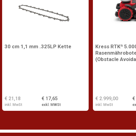
30 cm 1,1 mm .325LP Kette
Kress RTKⁿ 5.00
Rasenmährobote
(Obstacle Avoid
€ 21,18
€ 17,65
€ 2.999,00
€
inkl. MwSt
exkl. MWSt
inkl. MwSt
e