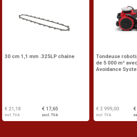
30 cm 1,1 mm .325LP chaîne
Tondeuse roboti
de 5 000 m² ave
Avoidance Syst
€ 21,18
€ 17,65
€ 2 999,00
€
incl. TVA
excl. TVA
incl. TVA
ex