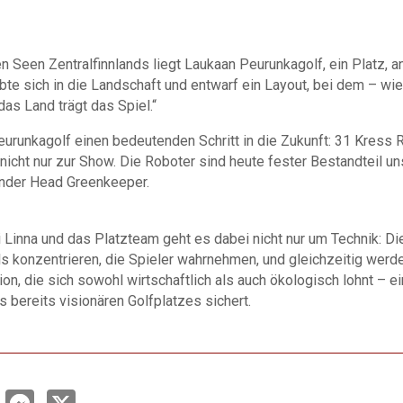
 Seen Zentralfinnlands liegt Laukaan Peurunkagolf, ein Platz, an
bte sich in die Landschaft und entwarf ein Layout, bei dem – wi
das Land trägt das Spiel.“
urunkagolf einen bedeutenden Schritt in die Zukunft: 31 Kress 
icht nur zur Show. Die Roboter sind heute fester Bestandteil unse
ender Head Greenkeeper.
 Linna und das Platzteam geht es dabei nicht nur um Technik: Die
ls konzentrieren, die Spieler wahrnehmen, und gleichzeitig wer
tion, die sich sowohl wirtschaftlich als auch ökologisch lohnt – ei
s bereits visionären Golfplatzes sichert.
L
M
X