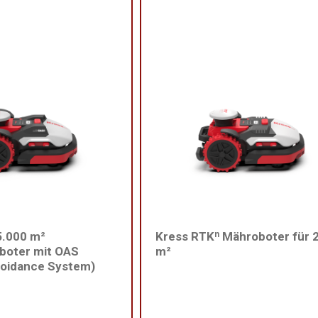
5.000 m²
Kress RTKⁿ Mähroboter für 
boter mit OAS
m²
voidance System)