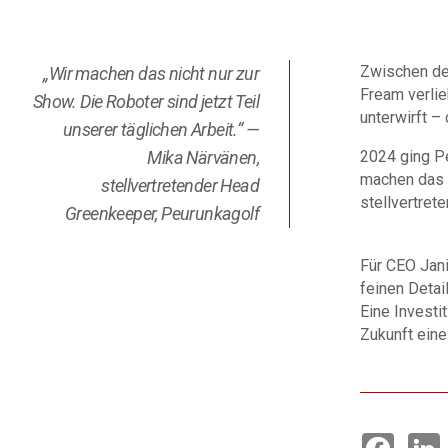
Zwischen den
„Wir machen das nicht nur zur
Fream verlie
Show. Die Roboter sind jetzt Teil
unterwirft – 
unserer täglichen Arbeit.“ —
Mika Närvänen,
2024 ging Pe
machen das n
stellvertretender Head
stellvertret
Greenkeeper, Peurunkagolf
Für CEO Jani
feinen Detai
Eine Investi
Zukunft eine
F