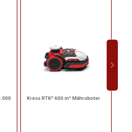
2.000
Kress RTKⁿ 600 m² Mähroboter
Kres
Rase
(Obs