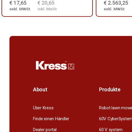
€ 17,65
€ 20,65
€ 2.563,25
exkl. MWSt
inkl. MwSt
exkl. MWSt
About
Produkte
Über Kress
Robot lawn mow
Finde einen Händler
60V CyberSyste
Dealer portal
60 V system