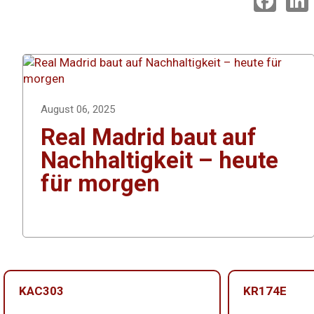
a
i
c
e
k
b
o
o
I
k
August 06, 2025
Real Madrid baut auf
Nachhaltigkeit – heute
für morgen
KAC303
KR174E