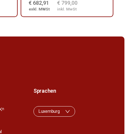
€ 682,91
€ 799,00
€ 7
exkl. MWSt
inkl. MwSt
exkl
Sprachen
K
n
Luxemburg
l