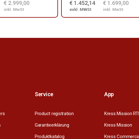
€ 2.999,00
€ 1.452,14
€ 1.699,00
inkl. MwSt
exkl. MWSt
inkl. MwSt
Service
App
ers
Product registration
Kress Mission RT
m
Garantieerklärung
Kress Mission
Produktkatalog
Kress Commercia