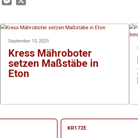
e
n
s
s
e
e
d
n
g
n
e
r
September 15, 2025
Kress Mähroboter
setzen Maßstäbe in
Eton
KR172E