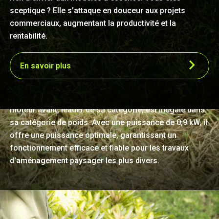
sceptique ? Elle s'attaque en douceur aux projets
commerciaux, augmentant la productivité et la
rentabilité.
En savoir plus
Légèreté et puissance inégalées
Équipé pour la performance, ce coupe-bordures à
moteur avant, leader de sa catégorie, est inégalé dans
sa catégorie de poids. Avec une puissance de 0,9 kW, il
offre une puissance optimale, garantissant un
fonctionnement efficace et fiable pour les travaux
d'aménagement paysager les plus divers.