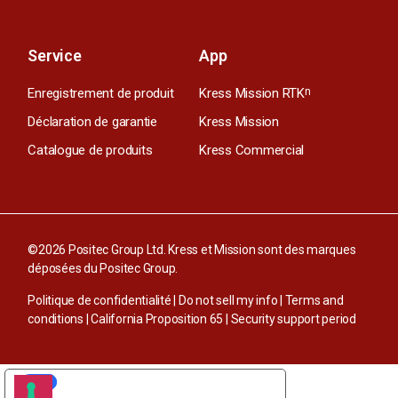
Service
App
Enregistrement de produit
Kress Mission RTK
n
Déclaration de garantie
Kress Mission
Catalogue de produits
Kress Commercial
©2026 Positec Group Ltd. Kress et Mission sont des marques
déposées du Positec Group.
Politique de confidentialité
|
Do not sell my info
|
Terms and
conditions
|
California Proposition 65
|
Security support period
VOS CHOIX EN MATIÈRE DE CONFIDENTIALITÉ