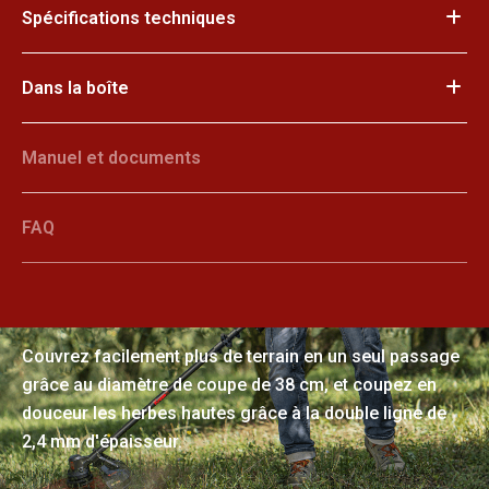
Spécifications techniques
Dans la boîte
Manuel et documents
FAQ
Dégager efficacement de vastes
zones en une seule fois
Couvrez facilement plus de terrain en un seul passage
grâce au diamètre de coupe de 38 cm, et coupez en
douceur les herbes hautes grâce à la double ligne de
2,4 mm d'épaisseur.