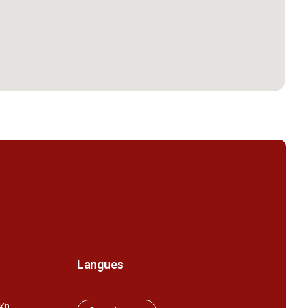
Langues
K
n