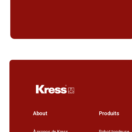
About
Produits
À propos de Kress
Robot tondeuse