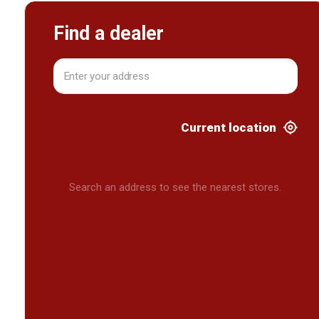
Find a dealer
Current location
Search an address to see the nearest stores.