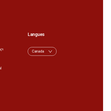
Langues
K
n
Canada
l