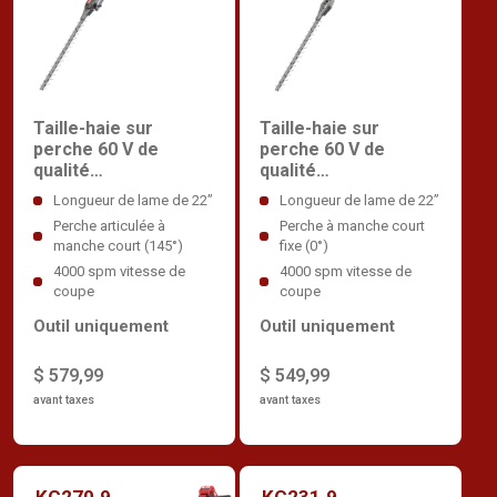
Taille-haie sur
Taille-haie sur
perche 60 V de
perche 60 V de
qualité
qualité
professionnelle
professionnelle
Longueur de lame de 22”
Longueur de lame de 22”
Perche articulée à
Perche à manche court
manche court (145°)
fixe (0°)
4000 spm vitesse de
4000 spm vitesse de
coupe
coupe
Outil uniquement
Outil uniquement
$ 579,99
$ 549,99
avant taxes
avant taxes
KC270.9
KC231.9