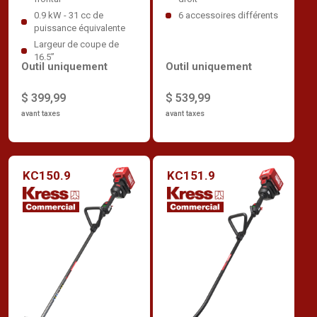
6 accessoires différents
0.9 kW - 31 cc de
puissance équivalente
Largeur de coupe de
16.5”
Outil uniquement
Outil uniquement
$ 539,99
$ 399,99
avant taxes
avant taxes
KC150.9
KC151.9