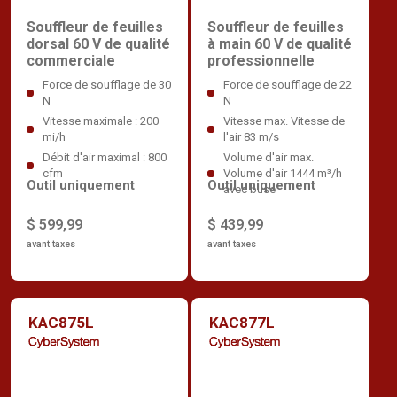
Souffleur de feuilles
Souffleur de feuilles
dorsal 60 V de qualité
à main 60 V de qualité
commerciale
professionnelle
Force de soufflage de 30
Force de soufflage de 22
N
N
Vitesse maximale : 200
Vitesse max. Vitesse de
mi/h
l'air 83 m/s
Débit d'air maximal : 800
Volume d'air max.
cfm
Volume d'air 1444 m³/h
Outil uniquement
Outil uniquement
avec buse
$ 599,99
$ 439,99
avant taxes
avant taxes
KAC875L
KAC877L