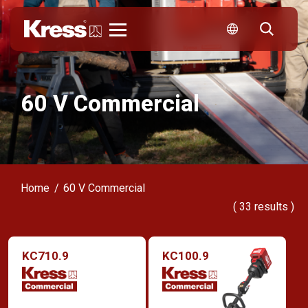
Kress
60 V Commercial
Home
60 V Commercial
(
33
results )
KC710.9
KC100.9