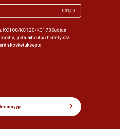
€ 31,00
a: KC100/KC120/KC170Suojaa
moilta, joita aiheutuu heitetyistä
terän kosketuksesta.
0
lleenmyyjä