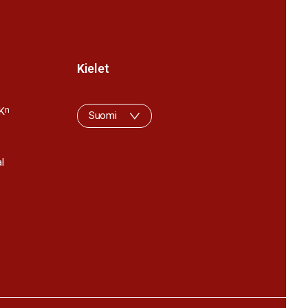
Kielet
K
n
Suomi
l