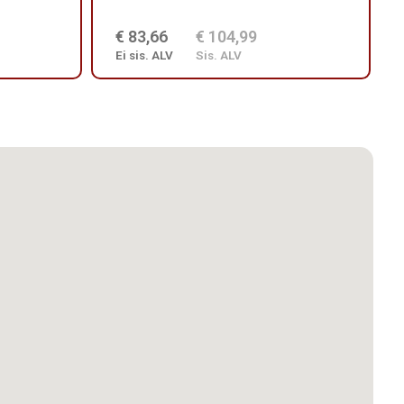
€ 83,66
€ 104,99
Ei sis. ALV
Sis. ALV