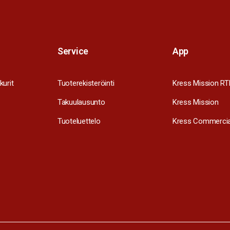
Service
App
kurit
Tuoterekisteröinti
Kress Mission RT
Takuulausunto
Kress Mission
Tuoteluettelo
Kress Commercia