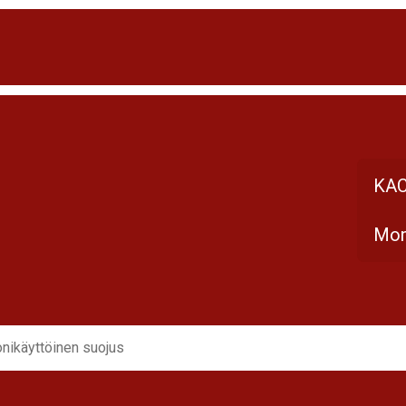
KAC
Mon
nikäyttöinen suojus