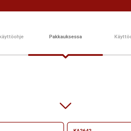
 käyttöohje
Pakkauksessa
Käyttöo
KA2642