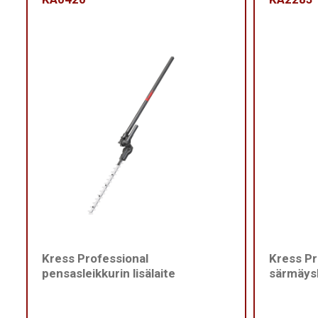
Kress Professional
Kress Pr
pensasleikkurin lisälaite
särmäysl