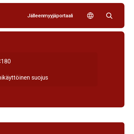
Jälleenmyyjäportaali
180
ikäyttöinen suojus