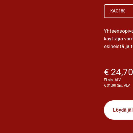
KAC180
Yhteensopiv
käyttäjiä vam
esineistä ja 
€ 24,7
Ei sis. ALV
€ 31,00 Sis. ALV
Löydä jä