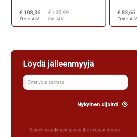
€ 108,36
€ 135,99
€ 83,66
Ei sis. ALV
Sis. ALV
Ei sis. ALV
Löydä jälleenmyyjä
Nykyinen sijainti
Search an address to see the nearest stores.