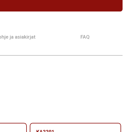
hje ja asiakirjat
FAQ
KA2201