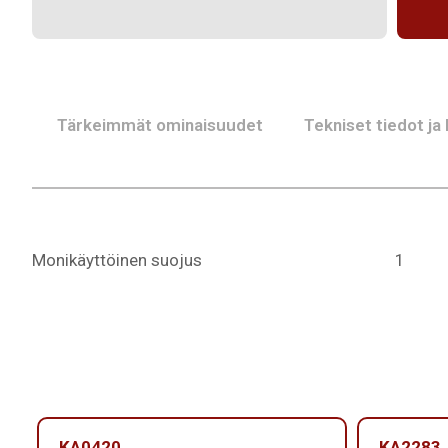
Tärkeimmät ominaisuudet
Tekniset tiedot ja
Monikäyttöinen suojus
1
KA0420
KA2283