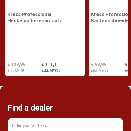
Kress Professional
Kress Profession
Heckenscherenaufsatz
Kantenschneider
€ 129,99
€ 111,11
€ 99,99
€ 
inkl. MwSt
exkl. MWSt
inkl. MwSt
exk
Find a dealer