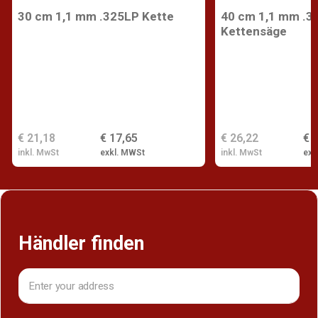
30 cm 1,1 mm .325LP Kette
40 cm 1,1 mm .32
Kettensäge
€ 21,18
€ 17,65
€ 26,22
€ 
inkl. MwSt
exkl. MWSt
inkl. MwSt
exk
Händler finden