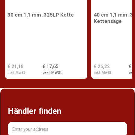
30 cm 1,1 mm .325LP Kette
40 cm 1,1 mm .32
Kettensäge
€ 21,18
€ 17,65
€ 26,22
€ 
inkl. MwSt
exkl. MWSt
inkl. MwSt
exk
Händler finden