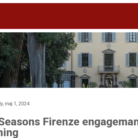
ly, maj 1, 2024
Seasons Firenze engageman
ning