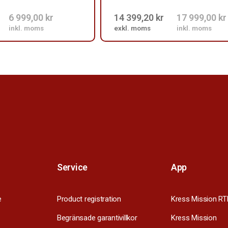
6 999,00 kr
14 399,20 kr
17 999,00 kr
inkl. moms
exkl. moms
inkl. moms
Service
App
e
Product registration
Kress Mission RT
Begränsade garantivillkor
Kress Mission