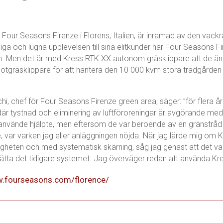
 Four Seasons Firenze i Florens, Italien, är inramad av den vack
iga och lugna upplevelsen till sina elitkunder har Four Seasons F
. Men det är med Kress RTK XX autonom gräsklippare att de än
tgräsklippare för att hantera den 10 000 kvm stora trädgården h
i, chef för Four Seasons Firenze green area, säger: ”för flera å
där tystnad och eliminering av luftföroreningar är avgörande med
 använde hjälpte, men eftersom de var beroende av en gränstråd
, var varken jag eller anläggningen nöjda. När jag lärde mig om 
tigheten och med systematisk skärning, såg jag genast att det var 
sätta det tidigare systemet. Jag överväger redan att använda Kr
w.fourseasons.com/florence/