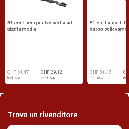
51 cm Lama per tosaerba ad
51 cm Lama di fal
alzata media
basso sollevame
CHF 31,47
CHF 29,12
CHF 31,47
CH
incl. IVA
escl. IVA
incl. IVA
esc
Trova un rivenditore