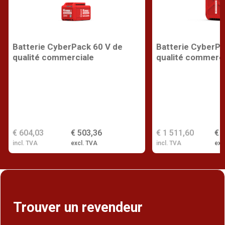
Batterie CyberPack 60 V de
Batterie CyberPa
qualité commerciale
qualité commerci
€ 604,03
€ 503,36
€ 1 511,60
€ 
incl. TVA
excl. TVA
incl. TVA
exc
Trouver un revendeur