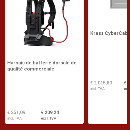
Kress CyberCabi
Harnais de batterie dorsale de
qualité commerciale
€ 2 015,80
€ 
incl. TVA
exc
€ 251,09
€ 209,24
incl. TVA
excl. TVA