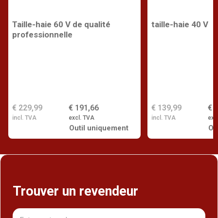
Taille-haie 60 V de qualité
taille-haie 40 V
professionnelle
€ 229,99
€ 191,66
€ 139,99
€ 
incl. TVA
excl. TVA
incl. TVA
exc
Outil uniquement
Ou
Trouver un revendeur