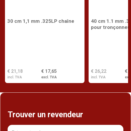
30 cm 1,1 mm .325LP chaîne
40 cm 1.1 mm .3
pour tronçonneu
€ 21,18
€ 17,65
€ 26,22
€ 
incl. TVA
excl. TVA
incl. TVA
exc
Trouver un revendeur