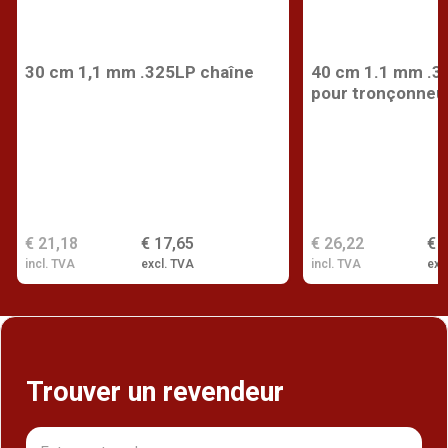
30 cm 1,1 mm .325LP chaîne
40 cm 1.1 mm .3
pour tronçonneu
€ 21,18
€ 17,65
€ 26,22
€ 
incl. TVA
excl. TVA
incl. TVA
exc
Trouver un revendeur