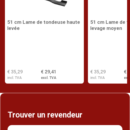
51 cm Lame de tondeuse haute
51 cm Lame de t
levée
levage moyen
€ 35,29
€ 29,41
€ 35,29
€ 
incl. TVA
excl. TVA
incl. TVA
exc
Trouver un revendeur