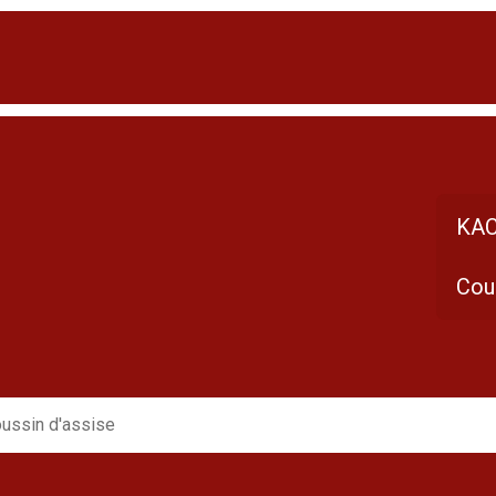
KAC
Cou
ussin d'assise