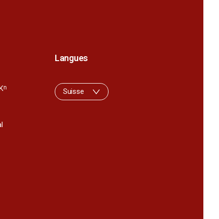
Langues
K
n
Suisse
l