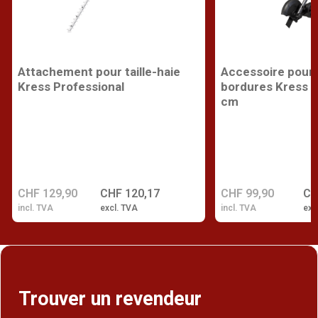
Attachement pour taille-haie
Accessoire pour
Kress Professional
bordures Kress P
cm
CHF 129,90
CHF 120,17
CHF 99,90
CH
incl. TVA
excl. TVA
incl. TVA
exc
Trouver un revendeur