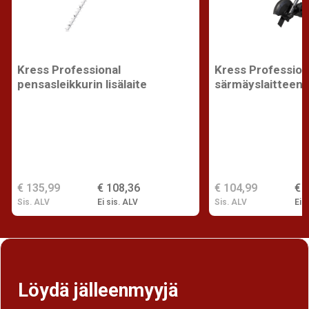
Kress Professional
Kress Profession
pensasleikkurin lisälaite
särmäyslaitteen l
€ 135,99
€ 108,36
€ 104,99
€ 
Sis. ALV
Ei sis. ALV
Sis. ALV
Ei s
Löydä jälleenmyyjä