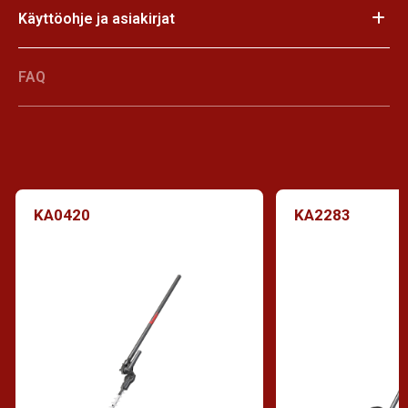
Käyttöohje ja asiakirjat
FAQ
KA0420
KA2283