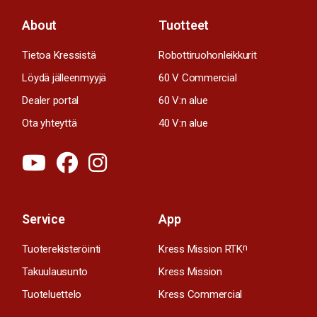
About
Tuotteet
Tietoa Kressistä
Robottiruohonleikkurit
Löydä jälleenmyyjä
60 V Commercial
Dealer portal
60 V:n alue
Ota yhteyttä
40 V:n alue
Service
App
Tuoterekisteröinti
Kress Mission RTK
n
Takuulausunto
Kress Mission
Tuoteluettelo
Kress Commercial