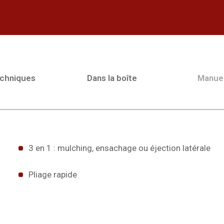
echniques
Dans la boîte
Manue
3 en 1 : mulching, ensachage ou éjection latérale
Pliage rapide