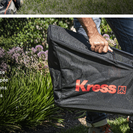
use
upée
ons.
us