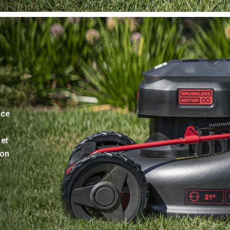
âce
 et
ion