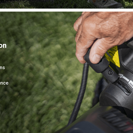
on
ans
ence