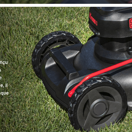
onçu
n
e
, il
aque