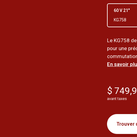
60 V 21"
KG758
Le KG758 de 
pour une pré
commutation 
En savoir plu
$ 749,
avant taxes
Trouver 