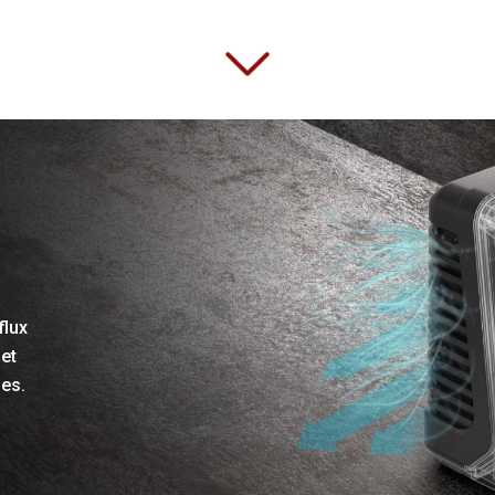
flux
 et
des.