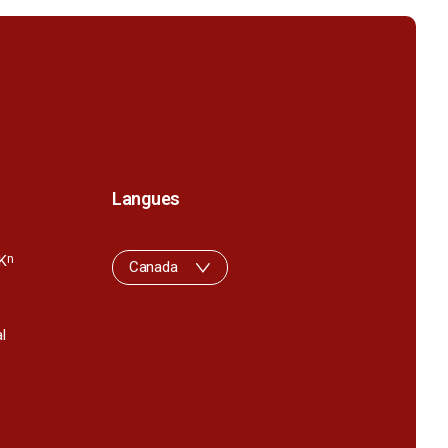
Langues
K
n
Canada
l