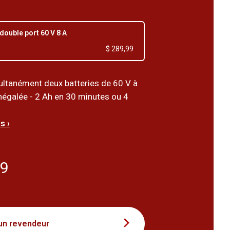
double port 60 V 8 A
$ 289,99
ltanément deux batteries de 60 V à
inégalée - 2 Ah en 30 minutes ou 4
s ›
99
un revendeur