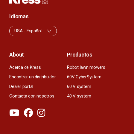
Idiomas
USA - Español
About
Productos
Acerca de Kress
Robot lawn mowers
Encontrar un distribuidor
60V CyberSystem
Dealer portal
60 V system
Contacta con nosotros
40 V system