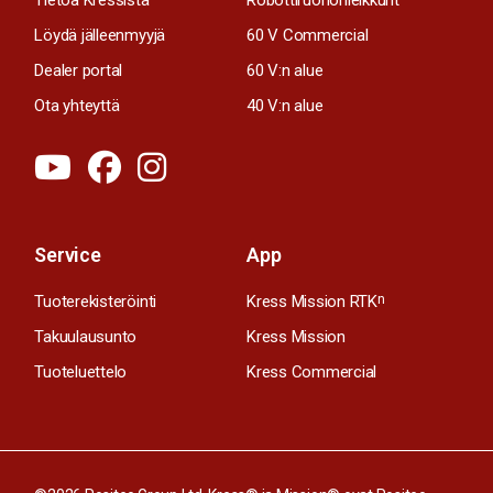
Löydä jälleenmyyjä
60 V Commercial
Dealer portal
60 V:n alue
Ota yhteyttä
40 V:n alue
Service
App
Tuoterekisteröinti
Kress Mission RTK
n
Takuulausunto
Kress Mission
Tuoteluettelo
Kress Commercial