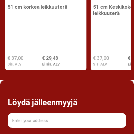
51 cm korkea leikkuuterä
51 cm Keskikoko
leikkuuterä
€ 37,00
€ 29,48
€ 37,00
€ 
Sis. ALV
Ei sis. ALV
Sis. ALV
Ei s
Löydä jälleenmyyjä