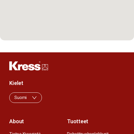
Kielet
Suomi
About
Tuotteet
Tietoa Kressistä
Robottiruohonleikkurit