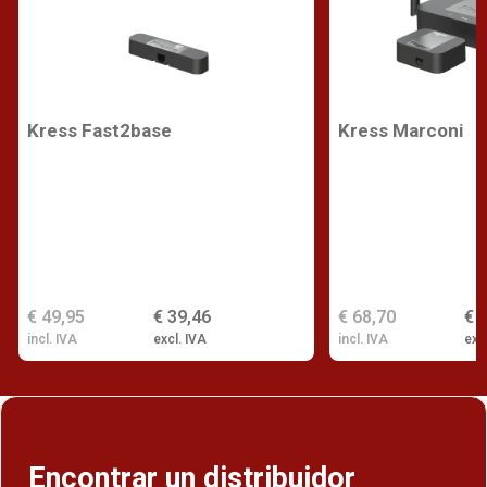
Kress Fast2base
Kress Marconi
€ 49,95
€ 39,46
€ 68,70
€ 
incl. IVA
excl. IVA
incl. IVA
exc
Encontrar un distribuidor