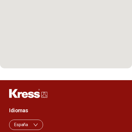
Idiomas
España