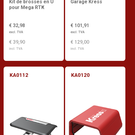
Kit de brosses en U
Garage Kress
pour Mega RTK
n
€ 32,98
€ 101,91
excl. TVA
excl. TVA
€ 39,90
€ 129,00
incl. TVA
incl. TVA
KA0112
KA0120