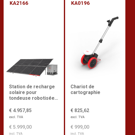
KA2166
KA0196
Chariot de
Station de recharge
cartographie
solaire pour
tondeuse robotisée
commerciale
€ 825,62
€ 4.957,85
excl. TVA
excl. TVA
€ 999,00
€ 5.999,00
incl. TVA
incl. TVA