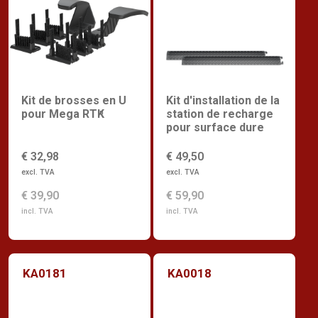
Kit de brosses en U
Kit d'installation de la
pour Mega RTK
station de recharge
n
pour surface dure
€ 32,98
€ 49,50
excl. TVA
excl. TVA
€ 39,90
€ 59,90
incl. TVA
incl. TVA
KA0181
KA0018