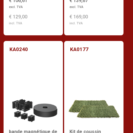
€ 106,61
€ 139,67
excl. TVA
excl. TVA
€ 129,00
€ 169,00
incl. TVA
incl. TVA
KA0240
KA0177
bande magnétique de
Kit de coussin