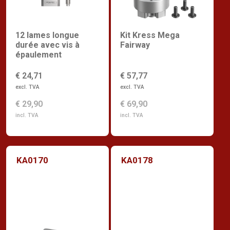
12 lames longue
Kit Kress Mega
durée avec vis à
Fairway
épaulement
€ 24,71
€ 57,77
excl. TVA
excl. TVA
€ 29,90
€ 69,90
incl. TVA
incl. TVA
KA0170
KA0178