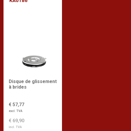
KA0186
Disque de glissement
à brides
€ 57,77
excl. TVA
€ 69,90
incl. TVA