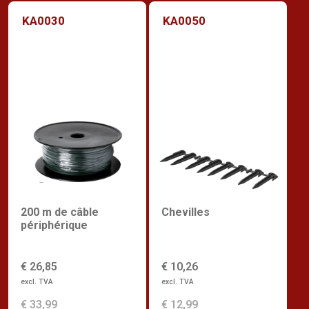
KA0030
KA0050
200 m de câble
Chevilles
périphérique
€ 26,85
€ 10,26
excl. TVA
excl. TVA
€ 33,99
€ 12,99