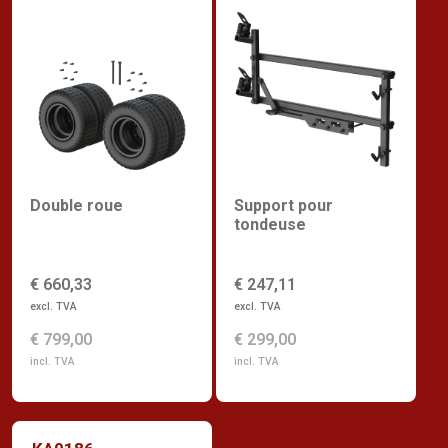
Double roue
Support pour
tondeuse
€ 660,33
€ 247,11
excl. TVA
excl. TVA
€ 799,00
€ 299,00
incl. TVA
incl. TVA