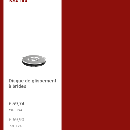
KA0186
Disque de glissement
à brides
€ 59,74
excl. TVA
€ 69,90
incl. TVA