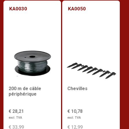
KA0030
KA0050
200 m de câble
Chevilles
périphérique
€ 28,21
€ 10,78
excl. TVA
excl. TVA
€ 33,99
€ 12,99