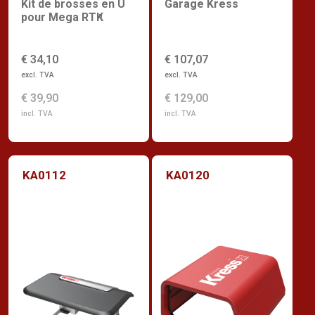
Kit de brosses en U
Garage Kress
pour Mega RTK
n
€ 34,10
€ 107,07
excl. TVA
excl. TVA
€ 39,90
€ 129,00
incl. TVA
incl. TVA
KA0112
KA0120