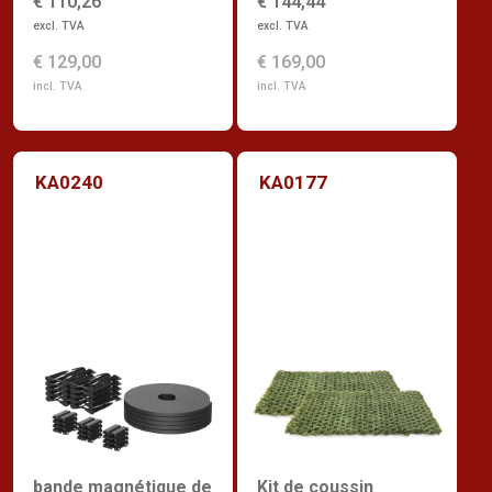
€ 110,26
€ 144,44
excl. TVA
excl. TVA
€ 129,00
€ 169,00
incl. TVA
incl. TVA
KA0240
KA0177
bande magnétique de
Kit de coussin