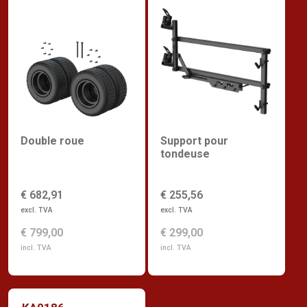
Double roue
Support pour
tondeuse
€ 682,91
€ 255,56
excl. TVA
excl. TVA
€ 799,00
€ 299,00
incl. TVA
incl. TVA