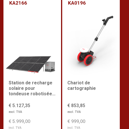
KA2166
KA0196
Chariot de
Station de recharge
cartographie
solaire pour
tondeuse robotisée
commerciale
€ 853,85
€ 5.127,35
excl. TVA
excl. TVA
€ 999,00
€ 5.999,00
incl. TVA
incl. TVA