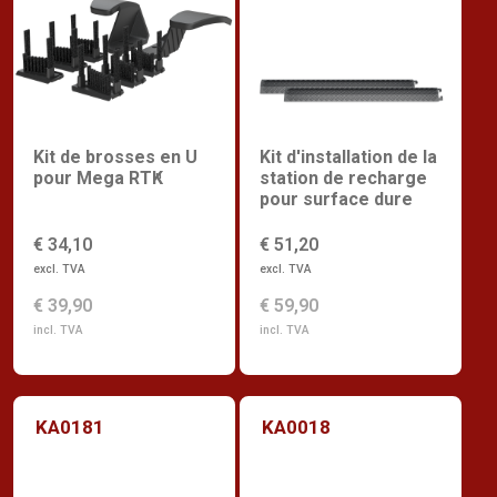
Kit de brosses en U
Kit d'installation de la
pour Mega RTK
station de recharge
n
pour surface dure
€ 34,10
€ 51,20
excl. TVA
excl. TVA
€ 39,90
€ 59,90
incl. TVA
incl. TVA
KA0181
KA0018