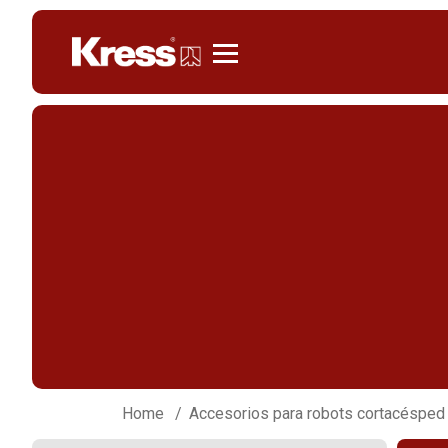
Kress
Home
Accesorios para robots cortacésped