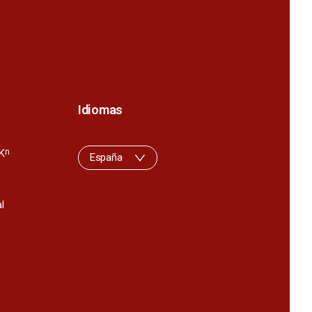
Idiomas
K
n
España
l