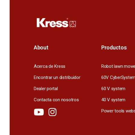
About
Productos
Acerca de Kress
Robot lawn mow
Encontrar un distribuidor
60V CyberSyste
Dealer portal
60 V system
Contacta con nosotros
40 V system
Power tools webs