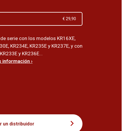
€ 29,90
de serie con los modelos KR16XE,
30E, KR234E, KR235E y KR237E, y con
KR233E y KR236E...
 información ›
1
 un distribuidor