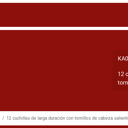
KA0
12 c
torn
12 cuchillas de larga duración con tornillos de cabeza salien