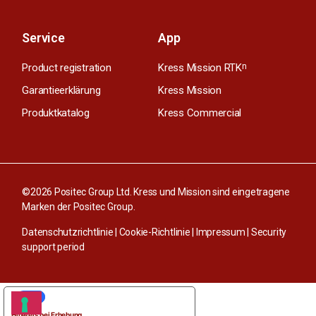
Service
App
Product registration
Kress Mission RTK
n
Garantieerklärung
Kress Mission
Produktkatalog
Kress Commercial
©2026 Positec Group Ltd. Kress und Mission sind eingetragene
Marken der Positec Group.
Datenschutzrichtlinie
|
Cookie-Richtlinie
|
Impressum
|
Security
support period
IHRE DATENSCHUTZEINSTELLUNGEN
Hinweis bei Erhebung