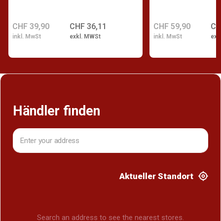
CHF 39,90
CHF 36,11
CHF 59,90
CH
inkl. MwSt
exkl. MWSt
inkl. MwSt
exk
Händler finden
Aktueller Standort
Search an address to see the nearest stores.