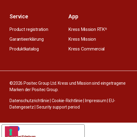
Service
App
Product registration
Kress Mission RTK
n
Garantieerklärung
Kress Mission
Produktkatalog
Kress Commercial
©2026 Positec Group Ltd. Kress und Mission sind eingetragene
Marken der Positec Group.
Datenschutzrichtlinie
|
Cookie-Richtlinie
|
Impressum
|
EU-
Datengesetz
|
Security support period
IHRE DATENSCHUTZEINSTELLUNGEN
Hinweis bei Erhebung