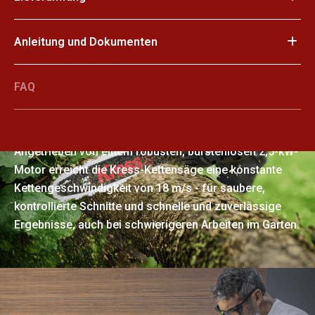
Anleitung und Dokumenten
FAQ
Starke Leistung, reibungslose
Ergebnisse
Angetrieben von einem robusten, bürstenlosen 2,5-kW-
Motor erreicht die Kress-Kettensäge eine konstante
Kettengeschwindigkeit von 18 m/s - für saubere,
kontrollierte Schnitte und schnelle und zuverlässige
Ergebnisse, auch bei schwierigeren Arbeiten im Garten.