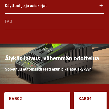
Käyttöohje ja asiakirjat
FAQ
Älykäs lataus, vähemmän odottelua
Sopeutuu automaattisesti akun pikalatauskykyyn.
KAB02
KAB04