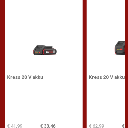
Kress 20 V akku
Kress 20 V akku
€ 41,99
€ 33,46
€ 62,99
€ 