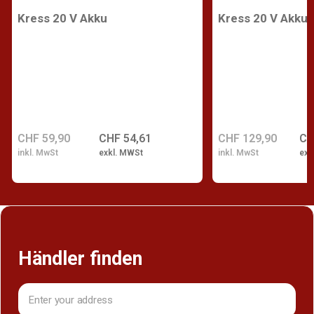
Kress 20 V Akku
Kress 20 V Akku
CHF 59,90
CHF 54,61
CHF 129,90
CH
inkl. MwSt
exkl. MWSt
inkl. MwSt
exk
Händler finden