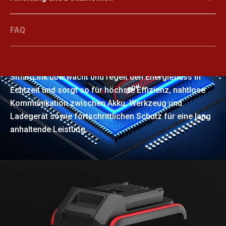
FAQ
SmartLink
SmartLink überwacht und regelt den Energiefluss in
Echtzeit und sorgt so für höchste Effizienz, nahtlose
Kommunikation zwischen Akku, Werkzeug und
Ladegerät sowie fortschrittlichen Schutz für eine lang
anhaltende Leistung.