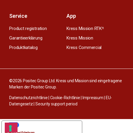
Service
App
Product registration
Kress Mission RTK
n
Garantieerklärung
Kress Mission
Produktkatalog
Kress Commercial
©2026 Positec Group Ltd. Kress und Mission sind eingetragene
Marken der Positec Group.
Datenschutzrichtlinie
|
Cookie-Richtlinie
|
Impressum
|
EU-
Datengesetz
|
Security support period
IHRE DATENSCHUTZEINSTELLUNGEN
Hinweis bei Erhebung