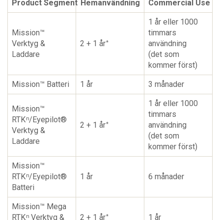
Product Segment
Hemanvändning
Commercial Use
1 år eller 1000
Mission™
timmars
Verktyg &
2 + 1 år
användning
*
Laddare
(det som
kommer först)
Mission™ Batteri
1 år
3 månader
1 år eller 1000
Mission™
timmars
RTK
/Eyepilot®
n
2 + 1 år
användning
*
Verktyg &
(det som
Laddare
kommer först)
Mission™
RTK
/Eyepilot®
1 år
6 månader
n
Batteri
Mission™ Mega
RTK
Verktyg &
2 + 1 år
1 år
n
*