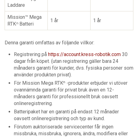
Laddare
Mission™ Mega
1 år
1 år
RTK
Batteri
n
Denna garanti omfattas av följande villkor:
Registrering på
https://account.kress-robotik.com
30
dagar från köpet. (utan registrering gäller bara 24
månaders garanti för kunder, dvs. fysiska personer som
använder produkten privat).
För Mission Mega RTKⁿ -produkter erbjuder vi utöver
ovannämnda garanti för privat bruk även en 12-
månaders garanti för professionellt bruk oavsett
onlineregistrering.
Batteripaket har en garanti på endast 12 månader
oavsett onlineregistrering och typ av kund.
Förutom auktoriserade servicecenter får ingen
missbruka, missbruka, ignorera, ändra, modifiera eller