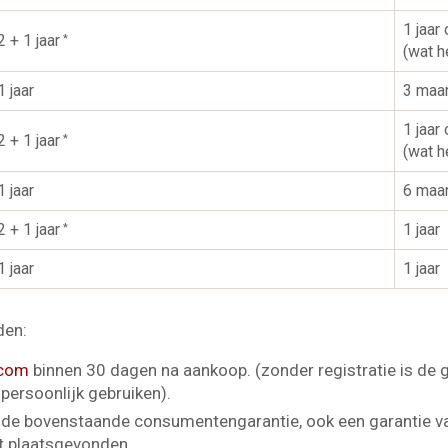
1 jaar
2 + 1 jaar
*
(wat h
1 jaar
3 maa
1 jaar
2 + 1 jaar
*
(wat h
1 jaar
6 maa
2 + 1 jaar
1 jaar
*
1 jaar
1 jaar
den:
.com
binnen 30 dagen na aankoop. (zonder registratie is de 
persoonlijk gebruiken).
de bovenstaande consumenten­garantie, ook een garantie v
ft plaatsgevonden.