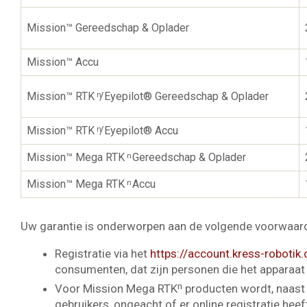
Mission™ Gereedschap & Oplader
Mission™ Accu
Mission™ RTK
/Eyepilot® Gereedschap & Oplader
n
Mission™ RTK
/Eyepilot® Accu
n
Mission™ Mega RTK
Gereedschap & Oplader
n
Mission™ Mega RTK
Accu
n
Uw garantie is onderworpen aan de volgende voorwaar
Registratie via het
https://account.kress-robotik
consumenten, dat zijn personen die het apparaat 
Voor Mission Mega RTKⁿ producten wordt, naast 
gebruikers, ongeacht of er online registratie hee