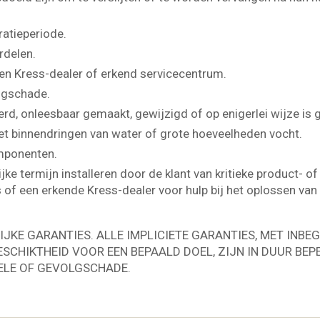
ratieperiode.
rdelen.
en Kress-dealer of erkend servicecentrum.
lgschade.
rd, onleesbaar gemaakt, gewijzigd of op enigerlei wijze is
het binnendringen van water of grote hoeveelheden vocht.
mponenten.
ijke termijn installeren door de klant van kritieke product- 
 of een erkende Kress-dealer voor hulp bij het oplossen va
JKE GARANTIES. ALLE IMPLICIETE GARANTIES, MET INBEG
SCHIKTHEID VOOR EEN BEPAALD DOEL, ZIJN IN DUUR BEP
TELE OF GEVOLGSCHADE.