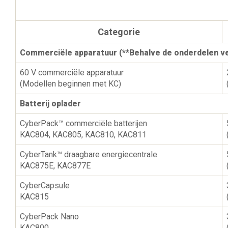
Categorie
Commerciële apparatuur (**Behalve de onderdelen v
60 V commerciële apparatuur
(Modellen beginnen met KC)
Batterij oplader
CyberPack™ commerciële batterijen
KAC804, KAC805, KAC810, KAC811
CyberTank™ draagbare energiecentrale
KAC875E, KAC877E
CyberCapsule
KAC815
CyberPack Nano
KAC800