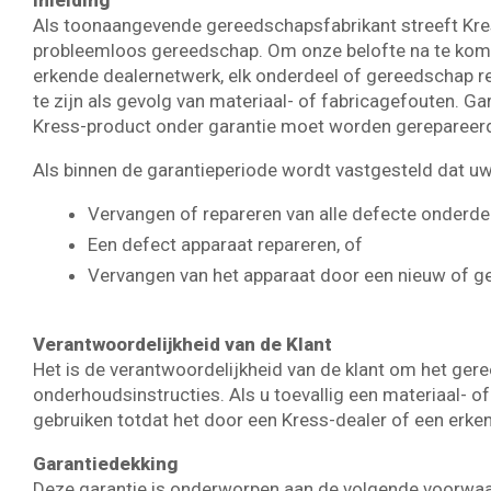
Inleiding
Als toonaangevende gereedschapsfabrikant streeft Kress
probleemloos gereedschap. Om onze belofte na te komen
erkende dealernetwerk, elk onderdeel of gereedschap r
te zijn als gevolg van materiaal- of fabricagefouten. G
Kress-product onder garantie moet worden gerepareerd
Als binnen de garantieperiode wordt vastgesteld dat uw
Vervangen of repareren van alle defecte onderde
Een defect apparaat repareren, of
Vervangen van het apparaat door een nieuw of ge
Verantwoordelijkheid van de Klant
Het is de verantwoordelijkheid van de klant om het ger
onderhoudsinstructies. Als u toevallig een materiaal- o
gebruiken totdat het door een Kress-dealer of een erk
Garantiedekking
Deze garantie is onderworpen aan de volgende voorwa