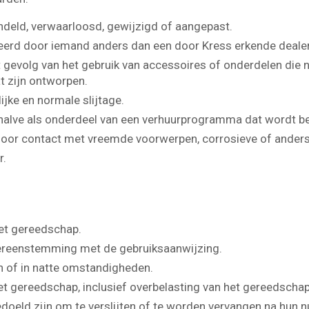
ndeld, verwaarloosd, gewijzigd of aangepast.
eerd door iemand anders dan een door Kress erkende dealer
 gevolg van het gebruik van accessoires of onderdelen die n
t zijn ontworpen.
jke en normale slijtage.
behalve als onderdeel van een verhuurprogramma dat wordt b
or contact met vreemde voorwerpen, corrosieve of andersz
r.
het gereedschap.
vereenstemming met de gebruiksaanwijzing.
n of in natte omstandigheden.
et gereedschap, inclusief overbelasting van het gereedschap
oeld zijn om te verslijten of te worden vervangen na hun nut