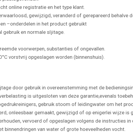
t online registratie en het type klant.
 verwaarloosd, gewijzigd, veranderd of gerepareerd behalve
 en –onderdelen in het product gebruikt
gebruik en normale sljitage.
reemde voorwerpen, substanties of ongevallen.
0°C vorstvrij opgeslagen worden (binnenshuis).
jtage door gebruik in overeenstemming met de bedieningsin
rbelasting is uitgesloten van deze garantie,evenals toebeh
ogedrukreinigers, gebruik stoom of leidingwater om het pr
rd, onleesbaar gemaakt, gewijzigd of op enigerlei wijze is
derhouden, vervoerd of opgeslagen volgens de instructies in
het binnendringen van water of grote hoeveelheden vocht.