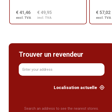
€ 41,46
€ 49,95
€ 57,02
excl. TVA
incl. TVA
excl. TVA
Trouver un revendeur
Localisation actuelle
Search an address to see the nearest stores.