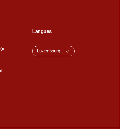
Langues
K
n
Luxembourg
l