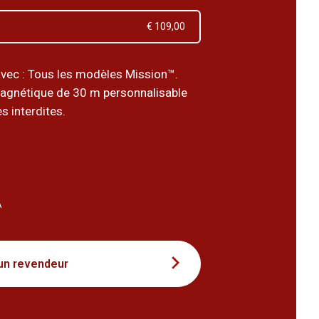
€ 109,00
vec : Tous les modèles Mission™.
agnétique de 30 m personnalisable
s interdites.
6
A
un revendeur