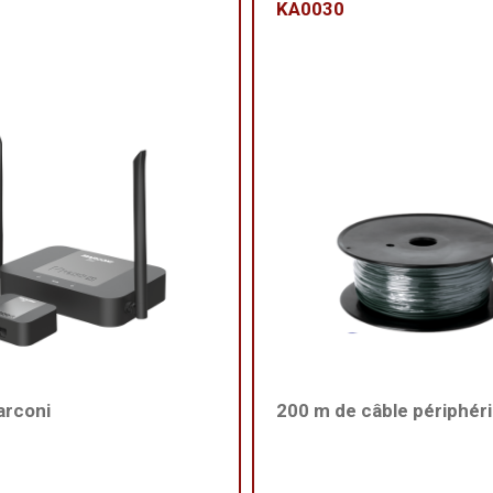
KA0030
arconi
200 m de câble périphér