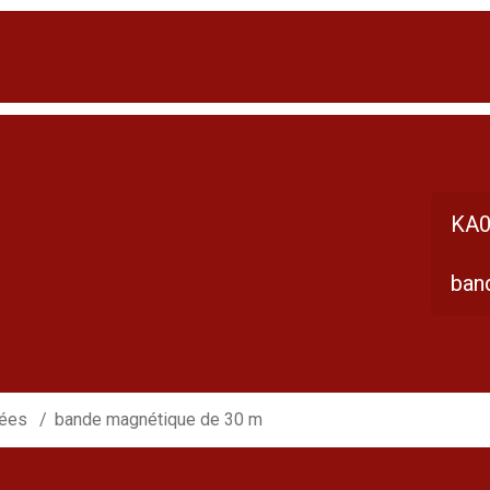
KA0
ban
sées
bande magnétique de 30 m