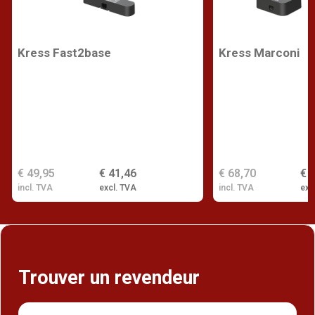
Kress Fast2base
Kress Marconi
€ 49,95
€ 41,46
€ 68,70
€ 
incl. TVA
excl. TVA
incl. TVA
exc
Trouver un revendeur