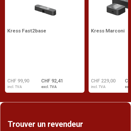
Kress Fast2base
Kress Marconi
CHF 99,90
CHF 92,41
CHF 229,00
CH
incl. TVA
excl. TVA
incl. TVA
exc
Trouver un revendeur