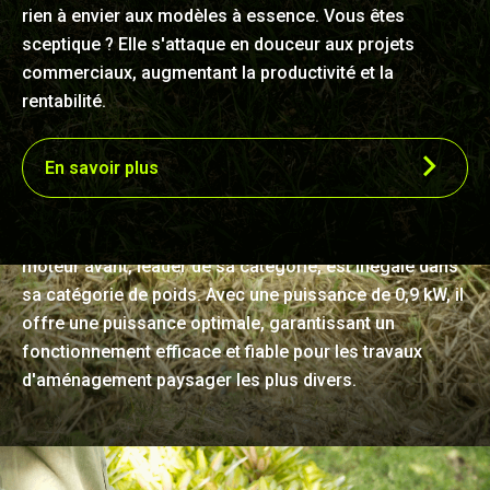
rien à envier aux modèles à essence. Vous êtes
sceptique ? Elle s'attaque en douceur aux projets
commerciaux, augmentant la productivité et la
rentabilité.
En savoir plus
Légèreté et puissance inégalées
Équipé pour la performance, ce coupe-bordures à
moteur avant, leader de sa catégorie, est inégalé dans
sa catégorie de poids. Avec une puissance de 0,9 kW, il
offre une puissance optimale, garantissant un
fonctionnement efficace et fiable pour les travaux
d'aménagement paysager les plus divers.