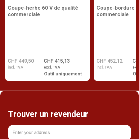
Coupe-herbe 60 V de qualité
Coupe-bordure 60
commerciale
commerciale
CHF 449,50
CHF 415,13
CHF 452,12
CH
incl. TVA
excl. TVA
incl. TVA
exc
Outil uniquement
Ou
Trouver un revendeur