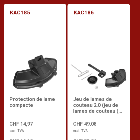
KAC185
KAC186
Protection de lame
Jeu de lames de
compacte
couteau 2.0 (jeu de
lames de couteau (kit
d'assemblage),
protège-lame
CHF 14,97
CHF 49,08
compact, poignée en
excl. TVA
excl. TVA
P pour KC110)