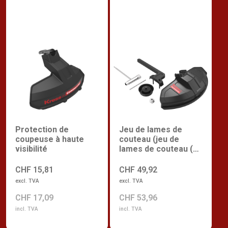
Protection de
Jeu de lames de
coupeuse à haute
couteau (jeu de
visibilité
lames de couteau (kit
d'assemblage),
protecteur de coupe
CHF 15,81
CHF 49,92
polyvalent, poignée
excl. TVA
excl. TVA
en P)
CHF 17,09
CHF 53,96
incl. TVA
incl. TVA