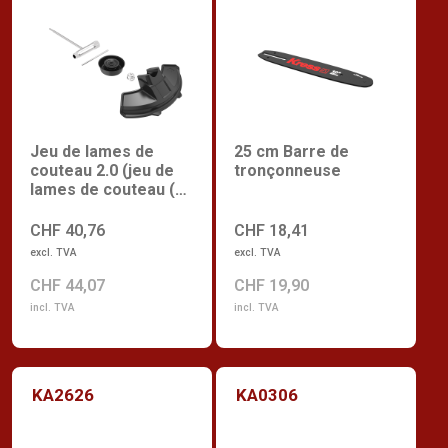
Jeu de lames de
25 cm Barre de
couteau 2.0 (jeu de
tronçonneuse
lames de couteau (kit
d'assemblage),
protège-lame
CHF 40,76
CHF 18,41
compact pour KC111)
excl. TVA
excl. TVA
CHF 44,07
CHF 19,90
incl. TVA
incl. TVA
KA2626
KA0306