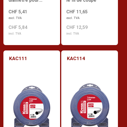
diamètre pour
le fil de coupe
coupe-herbe
CHF 5,41
CHF 11,65
excl. TVA
excl. TVA
CHF 5,84
CHF 12,59
incl. TVA
incl. TVA
KAC111
KAC114