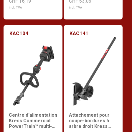
CHF 16,19
CHF 53,06
incl. TVA
incl. TVA
KAC104
KAC141
Centre d'alimentation
Attachement pour
Kress Commercial
coupe-bordures à
PowerTrain™ multi-
arbre droit Kress
tool
Commercial