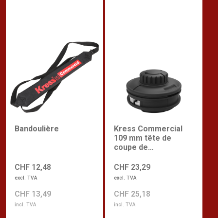
Bandoulière
Kress Commercial
109 mm tête de
coupe de
remplacement avec
recharge rapide
CHF 12,48
CHF 23,29
excl. TVA
excl. TVA
CHF 13,49
CHF 25,18
incl. TVA
incl. TVA