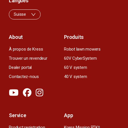
Langues
Suisse
About
Produits
À propos de Kress
Robot lawn mowers
Trouver un revendeur
60V CyberSystem
Dealer portal
60 V system
Contactez-nous
40 V system
Service
App
Product registration
Kress Mission RTK
n