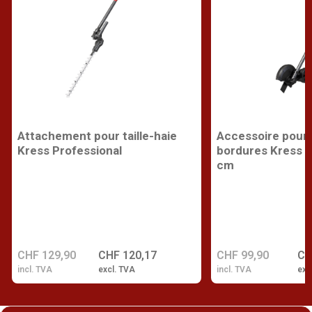
Attachement pour taille-haie
Accessoire pour
Kress Professional
bordures Kress P
cm
CHF 129,90
CHF 120,17
CHF 99,90
CH
incl. TVA
excl. TVA
incl. TVA
exc